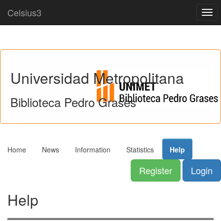
Celsius3
Togg
navi
Universidad Metropolitana
Biblioteca Pedro Grases
Home
News
Information
Statistics
Help
Register
Login
Help